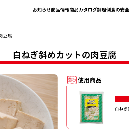
お知らせ
商品情報
商品カタログ
調理例
食の安
肉豆腐
白ねぎ斜めカットの肉豆腐
使用商品
白ねぎ