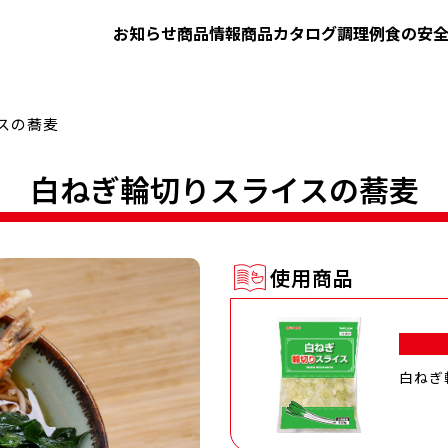
お知らせ
商品情報
商品カタログ
調理例
食の安
スの蕎麦
白ねぎ輪切りスライスの蕎麦
使用商品
白ねぎ