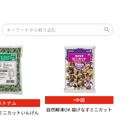
中国
ベトナム
自然解凍OK 揚げなすミニカット
 ミニカットいんげん