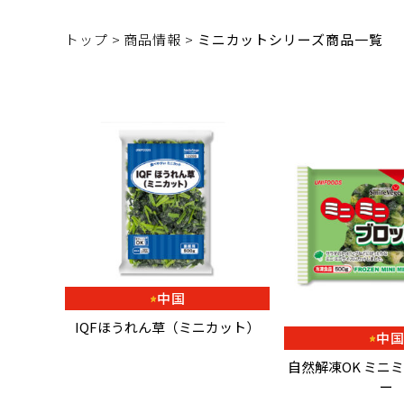
トップ >
商品情報 >
ミニカットシリーズ商品一覧
中国
IQFほうれん草（ミニカット）
中
自然解凍OK ミニ
ー