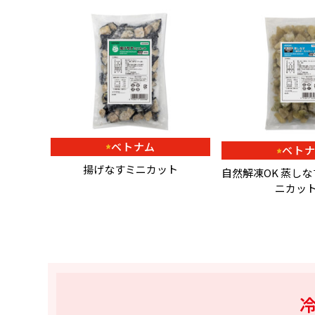
ベトナム
ベト
揚げなすミニカット
自然解凍OK 蒸し
ニカッ