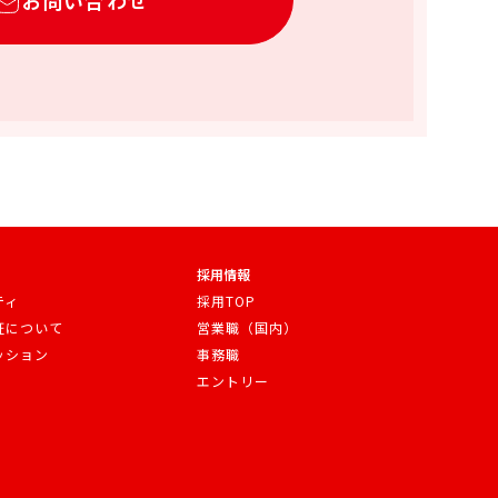
採用情報
ティ
採用TOP
証について
営業職（国内）
ッション
事務職
エントリー