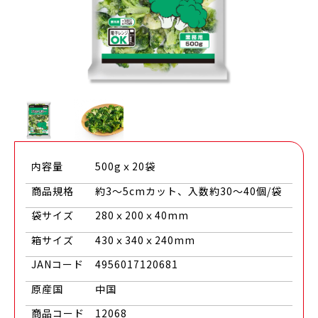
内容量
500gｘ20袋
商品規格
約3～5cmカット、入数約30～40個/袋
袋サイズ
280ｘ200ｘ40mm
箱サイズ
430ｘ340ｘ240mm
JANコード
4956017120681
原産国
中国
商品コード
12068