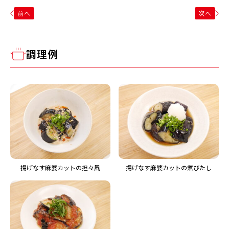
前へ
次へ
調理例
揚げなす麻婆カットの担々風
揚げなす麻婆カットの煮びたし