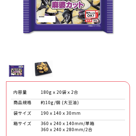
内容量
180gｘ20袋ｘ2合
商品規格
約10g/個 (大豆油)
袋サイズ
190ｘ140ｘ30mm
箱サイズ
360ｘ240ｘ140mm/単箱
360ｘ240ｘ280mm/2合