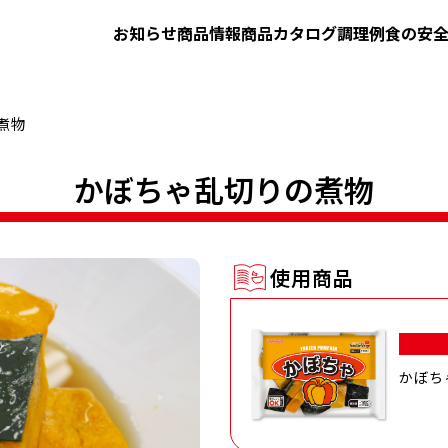
お知らせ
商品情報
商品カタログ
調理例
食の安
煮物
かぼちゃ乱切りの煮物
使用商品
かぼち