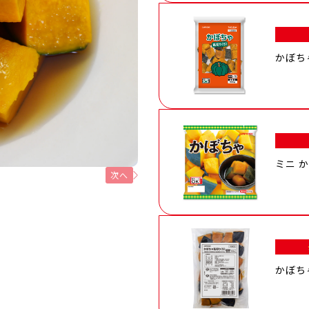
かぼち
ミニ 
次へ
かぼち