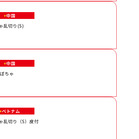
中国
ゃ乱切り(S)
中国
かぼちゃ
ベトナム
ゃ乱切り（S）皮付