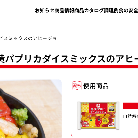
お知らせ
商品情報
商品カタログ
調理例
食の安
ダイスミックスのアヒージョ
黄パプリカダイスミックスのアヒ
使用商品
自然解