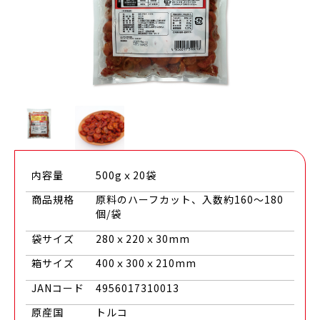
内容量
500gｘ20袋
商品規格
原料のハーフカット、入数約160～180
個/袋
袋サイズ
280ｘ220ｘ30mm
箱サイズ
400ｘ300ｘ210mm
JANコード
4956017310013
原産国
トルコ