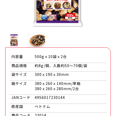
内容量
500gｘ10袋ｘ2合
商品規格
約8g/個、入数約50～70個/袋
袋サイズ
300ｘ190ｘ30mm
箱サイズ
380ｘ260ｘ140mm/単箱
380ｘ260ｘ280mm/2合
JANコード
4956017230144
原産国
ベトナム
商品コード
23014