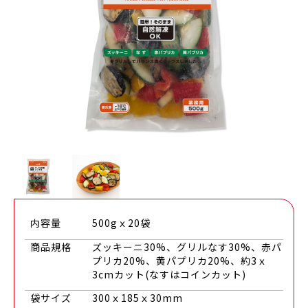
内容量
500gｘ20袋
商品規格
ズッキーニ30%、グリルなす30%、赤パ
プリカ20%、黄パプリカ20%、約3ｘ
3cmカット(なすはコインカット)
袋サイズ
300ｘ185ｘ30mm