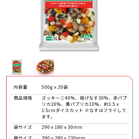
内容量
500gｘ20袋
商品規格
ズッキーニ40%、揚げなす30%、赤パプ
リカ20%、黄パプリカ10%、約1.5ｘ
1.5cmダイスカット ※なすはフライして
ます。
袋サイズ
290ｘ180ｘ30mm
箱サイズ
390ｘ280ｘ230mm