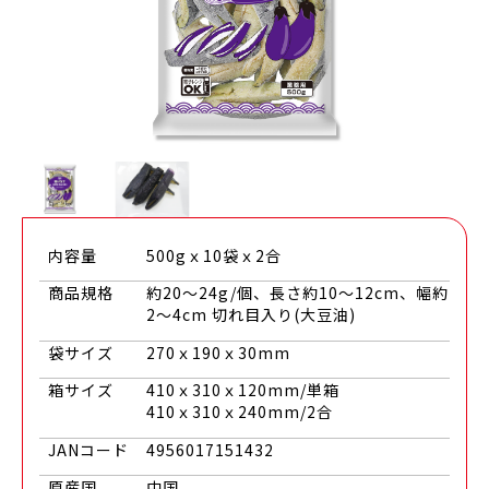
内容量
500gｘ10袋ｘ2合
商品規格
約20～24g/個、長さ約10～12cm、幅約
2～4cm 切れ目入り(大豆油)
袋サイズ
270ｘ190ｘ30mm
箱サイズ
410ｘ310ｘ120mm/単箱
410ｘ310ｘ240mm/2合
JANコード
4956017151432
原産国
中国