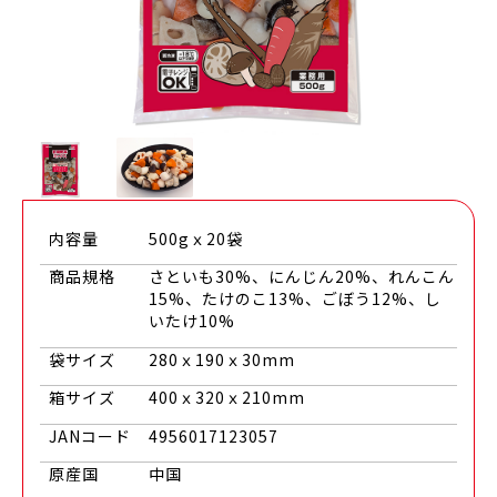
内容量
500gｘ20袋
商品規格
さといも30%、にんじん20%、れんこん
15%、たけのこ13%、ごぼう12%、し
いたけ10%
袋サイズ
280ｘ190ｘ30mm
箱サイズ
400ｘ320ｘ210mm
JANコード
4956017123057
原産国
中国