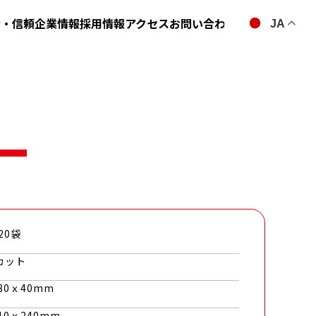
全・信頼
企業情報
採用情報
アクセス
お問い合わせ
JA
20袋
カット
80ｘ40mm
10ｘ240mm