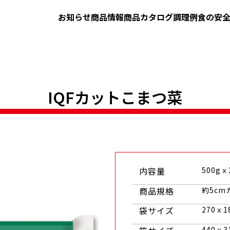
お知らせ
商品情報
商品カタログ
調理例
食の安
IQFカットこまつ菜
内容量
500gｘ
商品規格
約5cm
袋サイズ
270ｘ1
440ｘ3