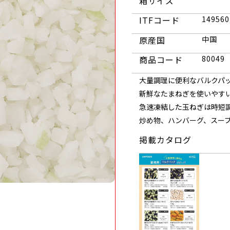
箱サイズ
ITFコード
149560
原産国
中国
商品コード
80049
大量調理に便利なバルクパ
新鮮なたまねぎを使いやす
急速凍結した玉ねぎは時短
炒め物、ハンバーグ、スー
掲載カタログ