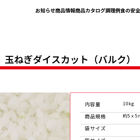
お知らせ
商品情報
商品カタログ
調理例
食の安
）
玉ねぎダイスカット（バルク）
内容量
10kg
商品規格
約5ｘ5
袋サイズ