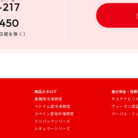
-217
3450
日祝を除く）
商品カタログ
食の安全・信頼
業務用冷凍野菜
サステナビリ
ベトナム産冷凍野菜
ヴィーガン認
スペイン産地中海野菜
パーパス・ミ
ミニパックシリーズ
レギュラーシリーズ